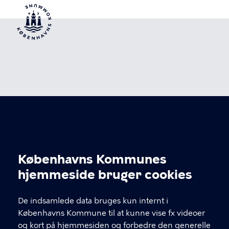
GADEIDRÆT
Københavns Kommunes
Se kontaktinfo under de forskellige anlæg.
Cookieindstillinger
hjemmeside bruger cookies
KONTAKT
De indsamlede data bruges kun internt i
Københavns Kommune til at kunne vise fx videoer
Kultur- og Fritidsforvaltningen, Nyropsgade 3,
og kort på hjemmesiden og forbedre den generelle
1602 København V