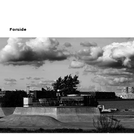
Gå
til
hovedindhold
Forside
Brødkrumme