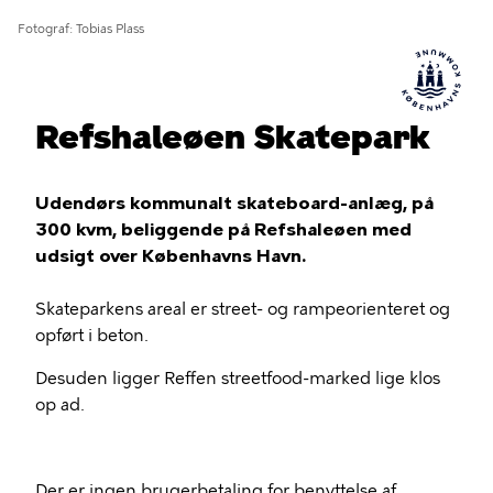
Fotograf
Tobias Plass
Refshaleøen Skatepark
Udendørs kommunalt skateboard-anlæg, på
300 kvm, beliggende på Refshaleøen med
udsigt over Københavns Havn.
Skateparkens areal er street- og rampeorienteret og
opført i beton.
Desuden ligger Reffen streetfood-marked lige klos
op ad.
Der er ingen brugerbetaling for benyttelse af