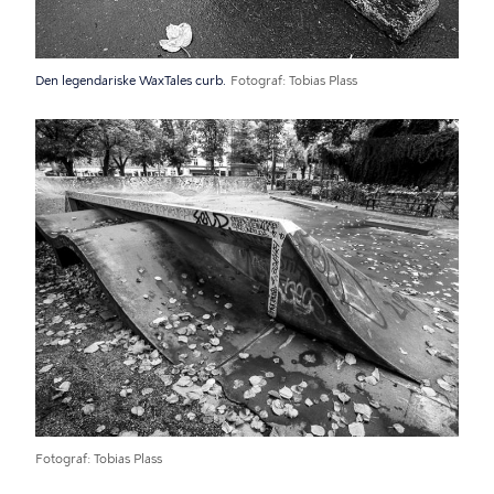
Den legendariske WaxTales curb.
Fotograf
Tobias Plass
Fotograf
Tobias Plass