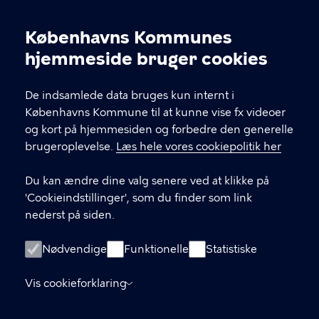
GADEIDRÆT
Københavns Kommunes
Se kontaktinfo under de forskellige anlæg.
Cookieindstillinger
hjemmeside bruger cookies
KONTAKT
De indsamlede data bruges kun internt i
Københavns Kommune til at kunne vise fx videoer
Kultur- og Fritidsforvaltningen, Nyropsgade 3,
og kort på hjemmesiden og forbedre den generelle
1602 København V
brugeroplevelse.
Læs hele vores cookiepolitik her
gadeidraet@kk.dk
Du kan ændre dine valg senere ved at klikke på
'Cookieindstillinger', som du finder som link
nederst på siden.
LINKS
Om os
Nødvendige
Funktionelle
Statistiske
Privatlivspolitik
Vis cookieforklaring
Tilgængeligserklæring