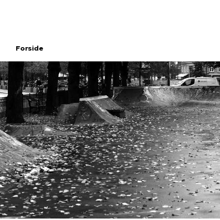
Gå
til
hovedindhold
Forside
Brødkrumme